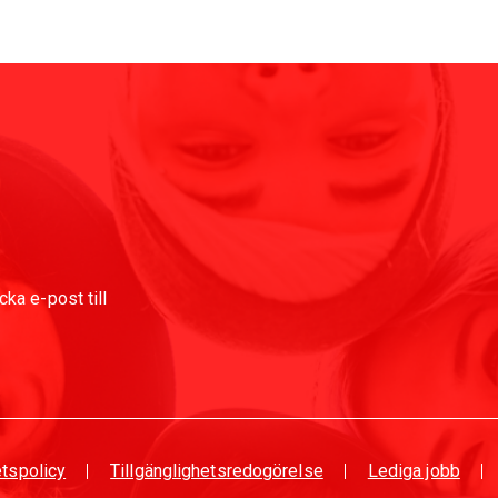
ka e-post till
etspolicy
Tillgänglighetsredogörelse
Lediga jobb