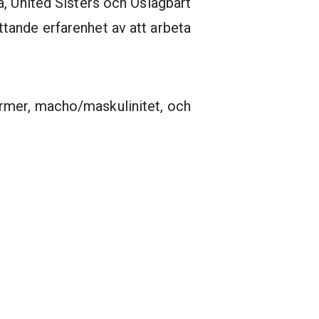
a, United Sisters och Oslagbart
tande erfarenhet av att arbeta
rmer, macho/maskulinitet, och