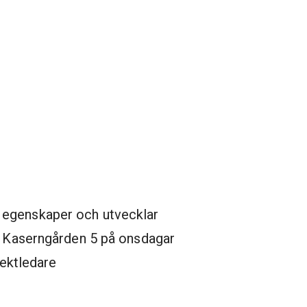
a egenskaper och utvecklar
re Kaserngården 5 på onsdagar
jektledare