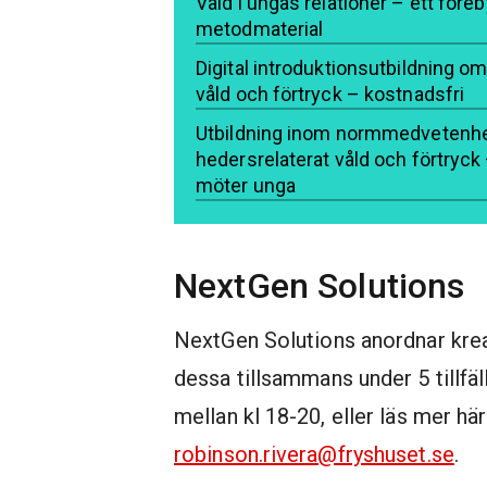
Våld i ungas relationer – ett för
metodmaterial
Digital introduktionsutbildning o
våld och förtryck – kostnadsfri
Utbildning inom normmedvetenh
hedersrelaterat våld och förtryck
möter unga
NextGen Solutions
NextGen Solutions anordnar krea
dessa tillsammans under 5 tillfä
mellan kl 18-20, eller läs mer hä
robinson.rivera@fryshuset.se
.