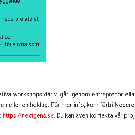
ebyggande
m hedersrelaterat
et och
 – för vuxna som
tiva workshops där vi går igenom entreprenöriell
llen eller en heldag. För mer info, kom förbi Nede
r:
https://nextgens.se.
Du kan även kontakta vår pro