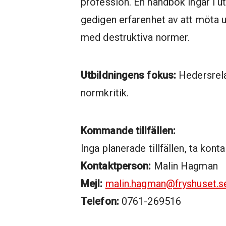
profession. En handbok ingår i u
gedigen erfarenhet av att möta 
med destruktiva normer.
Utbildningens fokus:
Hedersrela
normkritik.
Kommande tillfällen:
Inga planerade tillfällen, ta konta
Kontaktperson:
Malin Hagman
Mejl:
malin.hagman@fryshuset.s
Telefon:
0761-269516