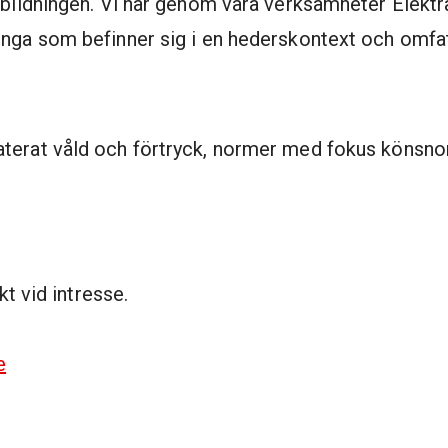
tbildningen. Vi har genom våra verksamheter Elektr
unga som befinner sig i en hederskontext och omfat
terat våld och förtryck, normer med fokus könsno
kt vid intresse.
e