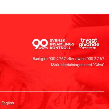
Bankgiro 900-2767 eller swish 900 27 67
Märk inbetalningen med ”Gåva”
English