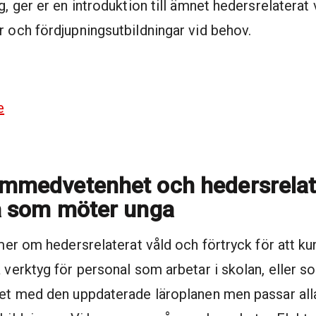
g, ger er en introduktion till ämnet hedersrelaterat 
r och fördjupningsutbildningar vid behov.
e
rmmedvetenhet och hedersrelat
na som möter unga
 mer om hedersrelaterat våld och förtryck för att k
a verktyg för personal som arbetar i skolan, eller 
ghet med den uppdaterade läroplanen men passar all