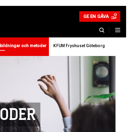
GE EN GÅVA
tbildningar och metoder
KFUM Fryshuset Göteborg
TODER