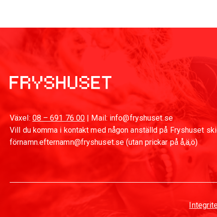
Växel:
08 – 691 76 00
| Mail: info@fryshuset.se
Vill du komma i kontakt med någon anställd på Fryshuset skic
förnamn.efternamn@fryshuset.se (utan prickar på å,ä,ö)
Integrit