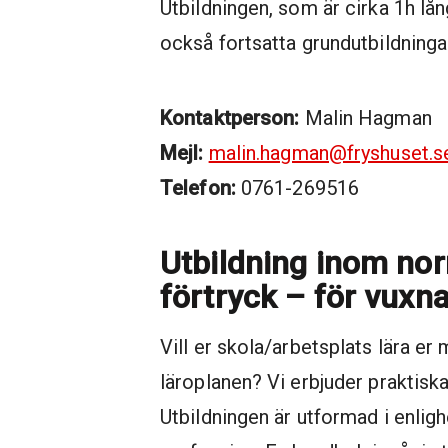
Utbildningen, som är cirka 1h lån
också fortsatta grundutbildninga
Kontaktperson:
Malin Hagman
Mejl:
malin.hagman@fryshuset.s
Telefon:
0761-269516
Utbildning inom no
förtryck – för vux
Vill er skola/arbetsplats lära er
läroplanen? Vi erbjuder praktisk
Utbildningen är utformad i enli