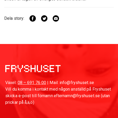
Dela story:
Växel:
08 – 691 76 00
| Mail: info@fryshuset.se
Vill du komma i kontakt med någon anställd på Fryshuset
skicka e-post till förnamn.efternamn@fryshuset.se (utan
prickar på å,ä,ö)