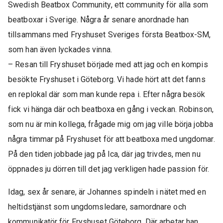
Swedish Beatbox Community, ett community för alla som
beatboxar i Sverige. Några år senare anordnade han
tillsammans med Fryshuset Sveriges första Beatbox-SM,
som han även lyckades vinna.
– Resan till Fryshuset började med att jag och en kompis
besökte Fryshuset i Göteborg. Vi hade hört att det fanns
en replokal där som man kunde repa i. Efter några besök
fick vi hänga där och beatboxa en gång i veckan. Robinson,
som nu är min kollega, frågade mig om jag ville börja jobba
några timmar på Fryshuset för att beatboxa med ungdomar.
På den tiden jobbade jag på Ica, där jag trivdes, men nu
öppnades ju dörren till det jag verkligen hade passion för.
Idag, sex år senare, är Johannes spindeln i nätet med en
heltidstjänst som ungdomsledare, samordnare och
kommunikatör för Fryshuset Göteborg. Där arbetar han