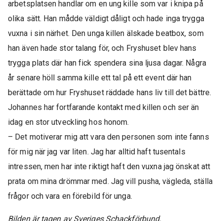
arbetsplatsen handlar om en ung kille som var i knipa på
olika sätt. Han mådde väldigt dåligt och hade inga trygga
vuxna i sin närhet. Den unga killen älskade beatbox, som
han även hade stor talang för, och Fryshuset blev hans
trygga plats där han fick spendera sina ljusa dagar. Några
år senare höll samma kille ett tal på ett event där han
berättade om hur Fryshuset räddade hans liv till det bättre.
Johannes har fortfarande kontakt med killen och ser än
idag en stor utveckling hos honom.
– Det motiverar mig att vara den personen som inte fanns
för mig när jag var liten. Jag har alltid haft tusentals
intressen, men har inte riktigt haft den vuxna jag önskat att
prata om mina drömmar med. Jag vill pusha, vägleda, ställa
frågor och vara en förebild för unga.
Bilden är tagen av Sveriges Schackförbund.