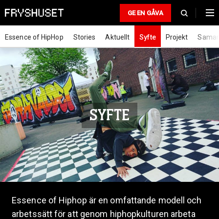
GE EN GÅVA
Essence of HipHop
Stories
Aktuellt
Syfte
Projekt
Samar
SYFTE
Essence of Hiphop är en omfattande modell och
arbetssätt för att genom hiphopkulturen arbeta